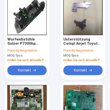
Wurfwebstühle
Unterstützung
Sulzer P7300hp
Compl Airjet Toyota
Ersatzteile, Teile
JAT710 versehen
Preis:
By Negotiation
Preis:
By Negotiation
keine
relative Feuchtigkeit
MOQ:
1pcs
MOQ:
5pcs
Ernteführungsschiene
u. LH J5304-11011-
270007545
0A J5304-31011-0A
Holen Sie sich aktuelle Preis
Holen Sie sich aktuelle Preis
mit einer Düse
Kontakt
Kontakt
Haus
Produkte
Über uns