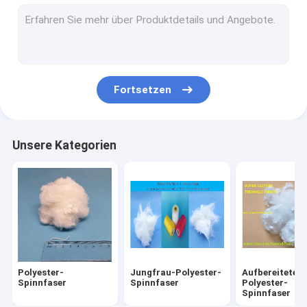
Rapier-Webstuhl-Ersatzteile
Spinnender Webstuhl-Ersatzteile
Textilmaschinerie-Ersatzteile
Fortsetzen
Flammhemmendes Polyester
Nicht Gewebes-Polyester
Unsere Kategorien
Polypropylen-Spinnfaser
Lackieren Sie gefärbtes Polyester
Polyester-synthetische Faser
Airjet-Webstuhl-Teile
Polyester-
Jungfrau-Polyester-
Aufbereitete
Offenes Ende, das Ersatzteile spinnt
Spinnfaser
Spinnfaser
Polyester-
Spinnfaser