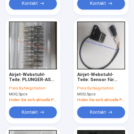
Kontakt
Kontakt
Airjet-Webstuhl-
Airjet-Webstuhl-
Teile: PLUNGER-ASSY
Teile: Sensor für
für Toyota
Wartung Toyotas
Preis:
By Negotiation
Preis:
By Negotiation
JAT710/810, Teile
JAT710/810, Teile
MOQ:
5pcs
MOQ:
5pcs
nein: J3220-08100-
nein: J9810-00000-0A
00, ursprüngliche
Holen Sie sich aktuelle Preis
Holen Sie sich aktuelle Preis
Qualität, gemacht im
Porzellan
Kontakt
Kontakt