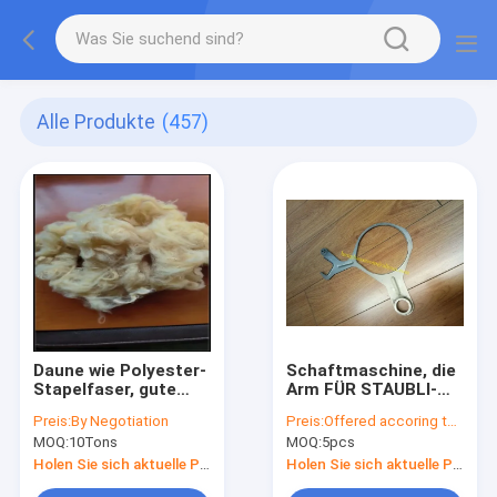
Alle Produkte
(457)
Daune wie Polyester-
Schaftmaschine, die
Stapelfaser, gute
Arm FÜR STAUBLI-
Widerstandsfähigkeit,
SCHAFTMASCHINE
Preis:
By Negotiation
Preis:
Offered accoring to the Qty
hält warm, leicht und
2430 KR2,
MOQ:
10Tons
MOQ:
5pcs
sauber
Teilnummer
indexiert: H22145102
Holen Sie sich aktuelle Preis
Holen Sie sich aktuelle Preis