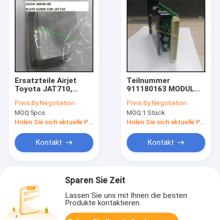
Ersatzteile Airjet
Teilnummer
Toyota JAT710,
911180163 MODUL
Platten-Führer,
NTL13 elektrische
Preis:
By Negotiation
Preis:
By Negotiation
J3210-36030-00,
Ersatzteile für
MOQ:
5pcs
MOQ:
1 Stück
MRO LIEFERT FÜR
Sulzer-Webstühle
SPINNENDE ANLAGE
P7100
Holen Sie sich aktuelle Preis
Holen Sie sich aktuelle Preis
Kontakt
Kontakt
Sparen Sie Zeit
Lassen Sie uns mit Ihnen die besten
Produkte kontaktieren.