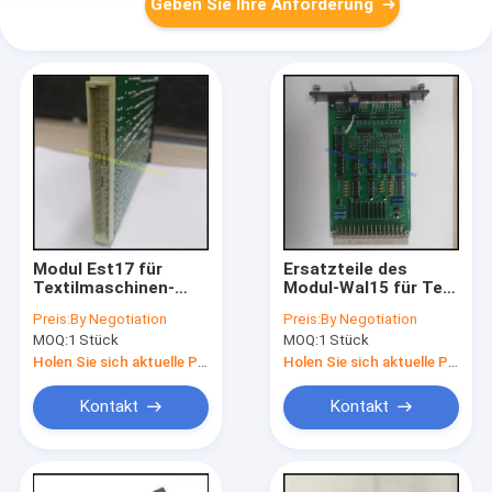
Geben Sie Ihre Anforderung
Modul Est17 für
Ersatzteile des
Textilmaschinen-
Modul-Wal15 für Teil-
Teil-Teile nicht
Nr. der Sulzer-
Preis:
By Negotiation
Preis:
By Negotiation
911280109 der
Textilmaschinen-
MOQ:
1 Stück
MOQ:
1 Stück
Wartungs-P7100
P7100: 270000002
Sulzer
Holen Sie sich aktuelle Preis
Holen Sie sich aktuelle Preis
Kontakt
Kontakt