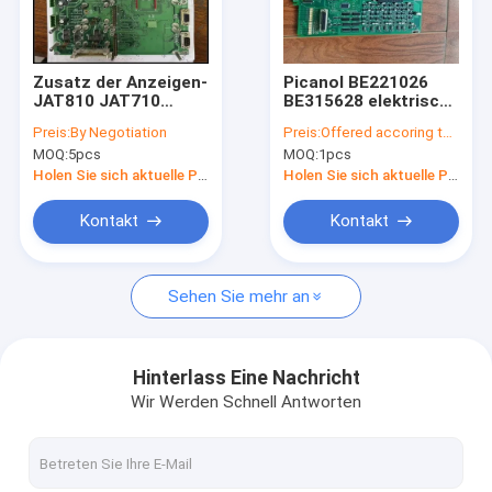
Fabrik-Ausflug
Qualitätskontrolle
Zusatz der Anzeigen-
Picanol BE221026
JAT810 JAT710
BE315628 elektrisch
Treten Sie mit uns in Verbindung
JAT610 TOYOTA
und Ersatzteile
Preis:
By Negotiation
Preis:
Offered accoring to the Qty ,Exchange Rate
AIRJET für
Electornics
MOQ:
5pcs
MOQ:
1pcs
Textilmaschinen
Nachrichten
Holen Sie sich aktuelle Preis
Holen Sie sich aktuelle Preis
Fälle
Kontakt
Kontakt
Sehen Sie mehr an
Polyester-Spinnfaser
Jungfrau-Polyester-Spinnfaser
Hinterlass Eine Nachricht
Wir Werden Schnell Antworten
Aufbereitete Polyester-Spinnfaser
Sulzer-Webstuhl-Ersatzteile