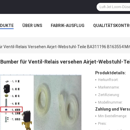
ODUKTE
ÜBER UNS
FABRIK-AUSFLUG
QUALITÄTSKONTR
N
FÄLLE
r Ventil-Relais Versehen Airjet-Webstuhl-Teile BA311196 B163554 Mit
Bumber für Ventil-Relais versehen Airjet-Webstuhl-Te
Produktdetails:
Herkunftsort:
Markenname:
Zertifizierung:
Modellnummer:
Zahlung und Vers
Min Bestellmenge:
Preis: