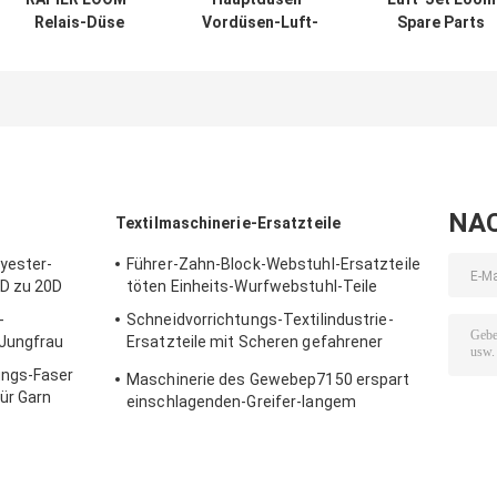
Relais-Düse
Vordüsen-Luft-
Spare Parts
785021 Airjet-
Jet Loom Spare
Long-
Webstuhl-Teile
Parts Weaving-
Nutzungsdaue
ISO9001
Webstuhl-
BA307528
Ersatzteile
B163551 Picano
NA
Textilmaschinerie-Ersatzteile
yester-
Führer-Zahn-Block-Webstuhl-Ersatzteile
5D zu 20D
töten Einheits-Wurfwebstuhl-Teile
-
Schneidvorrichtungs-Textilindustrie-
 Jungfrau
Ersatzteile mit Scheren gefahrener
Webkante
ungs-Faser
Maschinerie des Gewebep7150 erspart
ür Garn
einschlagenden-Greifer-langem
Funktionsleben