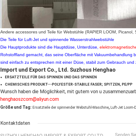
Andere accessores und Teile für Webstühle (RAPIER LOOM, Picanol, S
Die Teile für Luft-Jet und spinnende Wasserstrahlwebstühle
Die Hauptprodukte sind die Hauptdüse, Unterdüse,
elektromagnetische
Rohstoffland gemacht, das seine Oberfläche mit Vakuumbehandlung be
sind einfach zu entsprechen mit einer Düse, stabil zum Gebrauch und
Import und Export Co., Ltd. Suzhous Henghao
ERSATZTEILE FÜR DAS SPINNEN UND DAS SPINNEN
CHEMISCHES PRODUKT---POLYESTER-STABILE FASER; SPITZEN, PE/PP
Wunsch haben die Möglichkeit, mit gutem von u zusammenzuar
henghaoszcom@aliyun.com
,
Größe und Tag:
Ersatzteile der spinnender Webstuhl-Maschine
Luft-Jet Loom-
Kontaktdaten
Senden Sie
SUZHOU HENGHAO IMPORT & EXPORT CO.LTD