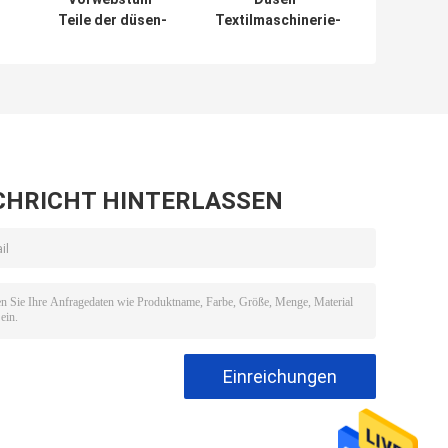
Teile der düsen-
Textilmaschinerie-
eine des Loch-
Ersatzteile für
r
1.4mm Airjet für
spinnende
Toyota Airjet 810
Webstühle Picanol
l
Tsdudakama
Toyota
CHRICHT HINTERLASSEN