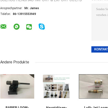
Ansprechpartner:
Mr. James
Telefon:
86-13915553949
Andere Produkte
RAPIER LOOM-
Hauptdüsen-
Luft-Jet Loom