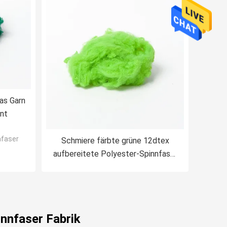
as Garn
nnt
nfaser
Schmiere färbte grüne 12dtex
aufbereitete Polyester-Spinnfaser
für nichtgewebten Teppich-Filz
innfaser Fabrik