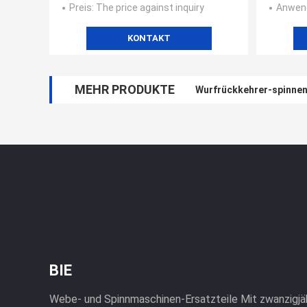
Preis
: The price against inquiry
Anwend
KONTAKT
MEHR PRODUKTE
Wurfrückkehrer-spinnen
BIE
Webe- und Spinnmaschinen-Ersatzteile Mit zwanzigjähr