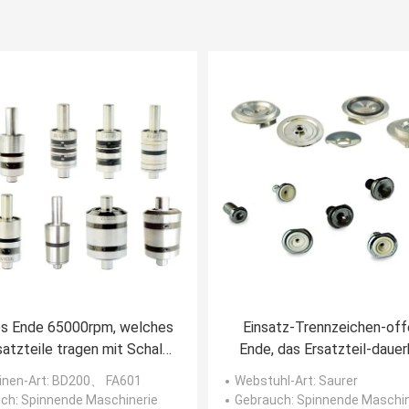
s Ende 65000rpm, welches
Einsatz-Trennzeichen-of
satzteile tragen mit Schale
Ende, das Ersatzteil-daue
spinnt
Webstuhl-Maschinen-Teile 
nen-Art
: BD200、 FA601
Webstuhl-Art
: Saurer
uch
: Spinnende Maschinerie
Gebrauch
: Spinnende Maschin