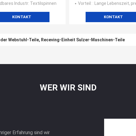
bares Industr
: Textilspinnen
Vorteil
: : Lange Lebenszeit, preiswertere, harte und glatte Oberfläche,
KONTAKT
KONTAKT
der Webstuhl-Teile, Receving-Einheit Sulzer-Maschinen-Teile
WER WIR SIND
iger Erfahrung sind wir