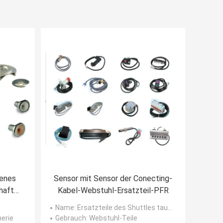
fenes
Sensor mit Sensor der Conecting-
rhafte
Kabel-Webstuhl-Ersatzteil-PFR
spinnt
Name
: Ersatzteile des Shuttles taucht weniger auf
erie
Gebrauch
: Webstuhl-Teile