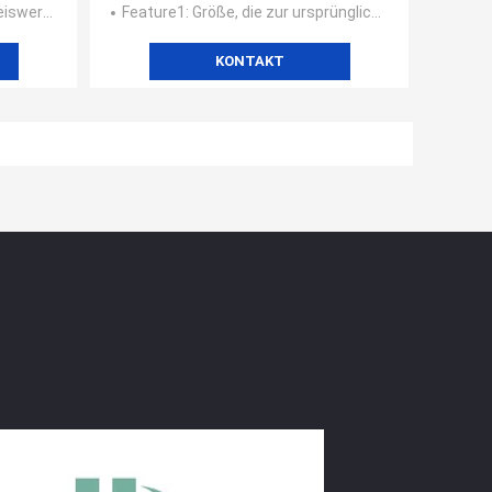
 gute Garnqualität
Feature1
: Größe, die zur ursprünglichen Zeichnung accroding ist
KONTAKT