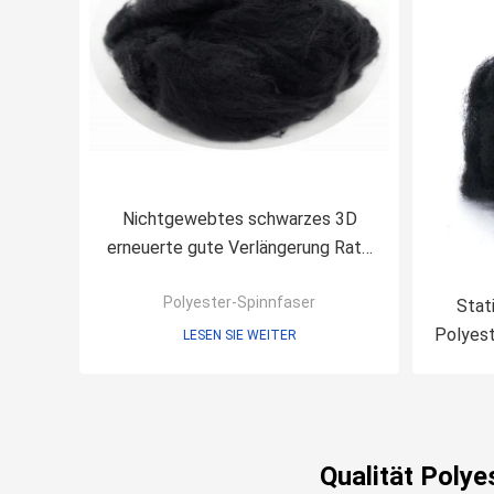
Nichtgewebtes schwarzes 3D
erneuerte gute Verlängerung Rate
Low Defects des Polyester-51mm
Polyester-Spinnfaser
Stat
Polyest
LESEN SIE WEITER
f
Qualität Polye