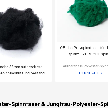
OE, das Polyspinnfaser für d
spinnt 1.2D zu 20D spi
Aufbereitete Polyester-Spin
ische 38mm aufbereitete
er-Antiabnutzung beständig
LESEN SIE WEITER
ür Ring Frame Spinning
ster-Spinnfaser & Jungfrau-Polyester-Sp