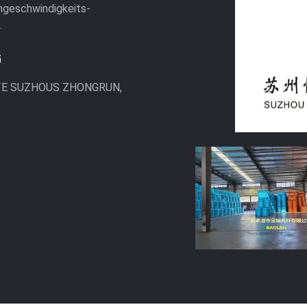
chgeschwindigkeits-
.
G
TTE SUZHOUS ZHONGRUN,