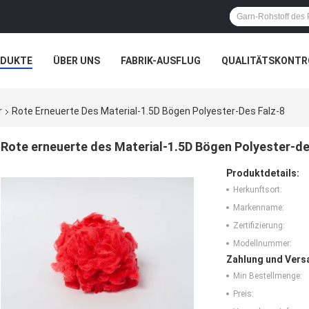
ODUKTE
ÜBER UNS
FABRIK-AUSFLUG
QUALITÄTSKONTR
N
FÄLLE
r
Rote Erneuerte Des Material-1.5D Bögen Polyester-Des Falz-8
Rote erneuerte des Material-1.5D Bögen Polyester-de
Produktdetails:
Herkunftsort:
Markenname:
Zertifizierung:
Modellnummer:
Zahlung und Vers
Min Bestellmenge:
Preis: