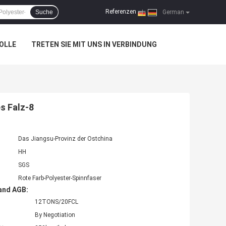
Referenzen
Suche
|
German
OLLE
TRETEN SIE MIT UNS IN VERBINDUNG
s Falz-8
Das Jiangsu-Provinz der Ostchina
HH
SGS
Rote Farb-Polyester-Spinnfaser
and AGB:
12TONS/20FCL
By Negotiation