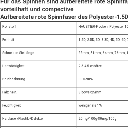
Für das Spinnen sind aufbereitete rote Spinnfa
vorteilhaft und compective
Aufbereitete rote Spinnfaser des Polyester-1.5D
Rohstoff
HAUSTIER-Flocken, Polyester 
Feinheit
1.5D, 2.5D, 3D, 3.3D, 4D, 5D, 6D,
Schneiden Sie Länge
38mm, 51mm, 64mm, 76mm,
Hartnäckigkeit
2.5-4.5 cn/dtex
Bruchdehnung
30%-90%
Falz nein.
8 bows/25mm
Feuchtigkeit
weniger als 1%
Hartfaser/Plastik-/Defekte
20mg/100g-80mg/100g