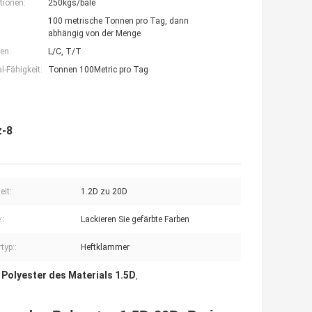
tionen:
250kgs/bale
100 metrische Tonnen pro Tag, dann
abhängig von der Menge
en:
L/C, T/T
-Fähigkeit:
Tonnen 100Metric pro Tag
z-8
eit::
1.2D zu 20D
::
Lackieren Sie gefärbte Farben
typ::
Heftklammer
Polyester des Materials 1.5D
,
,