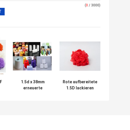
(
0
/ 3000)
F
1.5d x 38mm
Rote aufbereitete
erneuerte
1.5D lackieren
Polyester
gefärbtes
m
HAUSTIER
Polyester 25mm
e
Flocken-
100% Polyester-
Polyester 100%
Chip
für das Spinnen