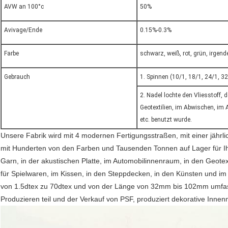
AVW an 100°c
50%
Avivage/Ende
0.15%-0.3%
Farbe
schwarz, weiß, rot, grün, irge
Gebrauch
1. Spinnen (10/1, 18/1, 24/1, 32
2. Nadel lochte den Vliesstoff, d
Geotextilien, im Abwischen, im
etc. benutzt wurde.
Unsere Fabrik wird mit 4 modernen Fertigungsstraßen, mit einer jährl
mit Hunderten von den Farben und Tausenden Tonnen auf Lager für Ihr
Garn, in der akustischen Platte, im Automobilinnenraum, in den Geotext
für Spielwaren, im Kissen, in den Steppdecken, in den Künsten und im 
von 1.5dtex zu 70dtex und von der Länge von 32mm bis 102mm umfas
Produzieren teil und der Verkauf von PSF, produziert dekorative Innenma