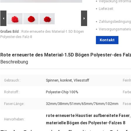
Verpackung Informa
Lieferzeit:
Zahlungsbedingung
Versorgungsmaterial
Großes Bild :
Rote erneuerte des Material-1.5D Bögen
Polyester-des Falz-8
Kontakt
Rote erneuerte des Material-1.5D Bögen Polyester-des Fal
Beschreibung
Gebrauch::
Spinnen, konkret, Vliesstoff
Feinh
Rohstoff::
Polyester-Chip 100%
Farbe
Faser-Länge::
32mm/38mm/51mm/65mm/76mm/102mm
Faser
rote erneuerte Haustier aufbereitete Faser
Hervorheben:
materielle Bögen des Polyester-Falzes 8