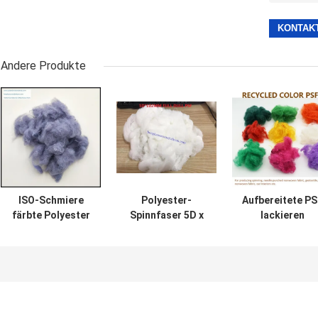
Andere Produkte
ISO-Schmiere
Polyester-
Aufbereitete PS
färbte Polyester
Spinnfaser 5D x
lackieren
für geglaubtes
102mm
gefärbtes
Gewebe 3D zu 20D
aufbereitete für
Polyester 25m
Wolldas spinnen
für nicht Geweb