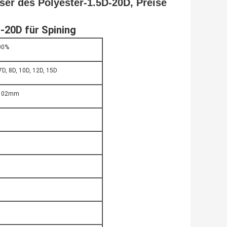
ser des Polyester-1.5D-20D, Preise
-20D für Spining
100%
 7D, 8D, 10D, 12D, 15D
 102mm