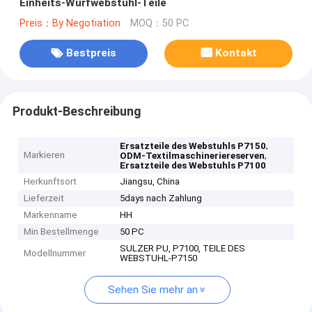
Einheits-Wurfwebstuhl-Teile
Preis：By Negotiation
MOQ：50 PC
Bestpreis
Kontakt
Produkt-Beschreibung
,
Ersatzteile des Webstuhls P7150
Markieren
,
ODM-Textilmaschineriereserven
Ersatzteile des Webstuhls P7100
Herkunftsort
Jiangsu, China
Lieferzeit
5days nach Zahlung
Markenname
HH
Min Bestellmenge
50 PC
SULZER PU, P7100, TEILE DES
Modellnummer
WEBSTUHL-P7150
Sehen Sie mehr an