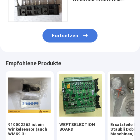
töten Einheits-
Wurfwebstuhl-Teile
Fortsetzen
Empfohlene Produkte
910002262 ist ein
WEFTSELECTION
Ersatzteile für
Winkelsensor (auch
BOARD
Staubli Dobby
WMK9.3-
Maschinen,26
Winkelsensor), der
Serie,MRO-