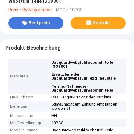
Webstuhl-Teile ISO9001
Preis：By Negotiation
MOQ：10PCS
Bestpreis
Kontakt
Produkt-Beschreibung
Jacquardwebstuhlwebstuhlteile
ISO9001
,
Ersatzteile der
Markieren
JacquardwebstuhlTextilindustrie
,
Termic-Schneider-
Jacquardwebstuhlwebstuhlteile
Herkunftsort
Das Jiangsu-Provinz der Ostchina
5days, nachdem Zahlung empfangen
Lieferzeit
worden ist
Markenname
HH
Min Bestellmenge
10PCS
Modellnummer
Jacquardwebstuhl-Webstuhl-Teile