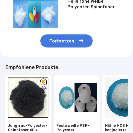
Helle rohe weiße
Polyester-Spinnfaser
Psf-Faser der Jungfrau-
0.5D für Nähgarn
Fortsetzen
Empfohlene Produkte
Jungfrau-Polyester-
Feste weiße PSF-
Höhle HCS HC
Spinnfaser 6D x
Polyester-
konjugierte