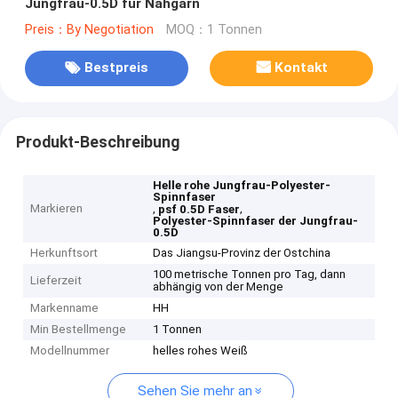
Jungfrau-0.5D für Nähgarn
Preis：By Negotiation
MOQ：1 Tonnen
Bestpreis
Kontakt
Produkt-Beschreibung
Helle rohe Jungfrau-Polyester-
Spinnfaser
Markieren
,
,
psf 0.5D Faser
Polyester-Spinnfaser der Jungfrau-
0.5D
Herkunftsort
Das Jiangsu-Provinz der Ostchina
100 metrische Tonnen pro Tag, dann
Lieferzeit
abhängig von der Menge
Markenname
HH
Min Bestellmenge
1 Tonnen
Modellnummer
helles rohes Weiß
Sehen Sie mehr an