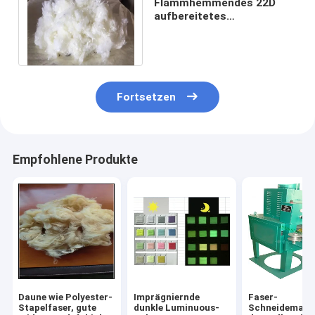
Flammhemmendes 22D
aufbereitetes
PolyesterAbkürzung Faser-
Elfenbein-weiße Farbe
Fortsetzen
Empfohlene Produkte
Daune wie Polyester-
Imprägniernde
Faser-
Stapelfaser, gute
dunkle Luminuous-
Schneidemasc