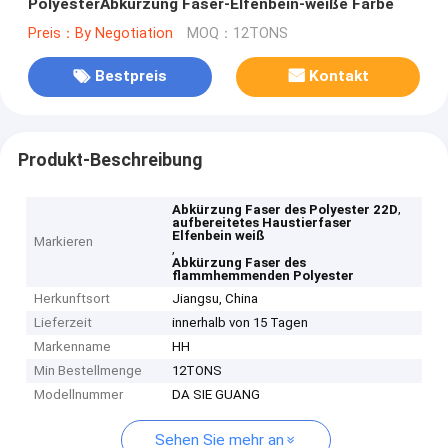
PolyesterAbkürzung Faser-Elfenbein-weiße Farbe
Preis：By Negotiation
MOQ：12TONS
Bestpreis
Kontakt
Produkt-Beschreibung
,
Abkürzung Faser des Polyester 22D
aufbereitetes Haustierfaser
Elfenbein weiß
Markieren
,
Abkürzung Faser des
flammhemmenden Polyester
Herkunftsort
Jiangsu, China
Lieferzeit
innerhalb von 15 Tagen
Markenname
HH
Min Bestellmenge
12TONS
Modellnummer
DA SIE GUANG
Sehen Sie mehr an