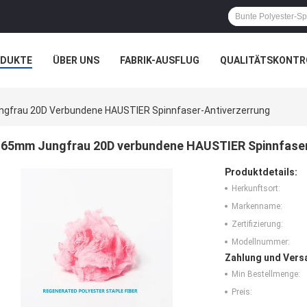
ODUKTE
ÜBER UNS
FABRIK-AUSFLUG
QUALITÄTSKONTR
N
FÄLLE
gfrau 20D Verbundene HAUSTIER Spinnfaser-Antiverzerrung
65mm Jungfrau 20D verbundene HAUSTIER Spinnfaser
Produktdetails:
Herkunftsort:
Markenname:
Zertifizierung:
Modellnummer:
Zahlung und Vers
Min Bestellmenge:
Preis: