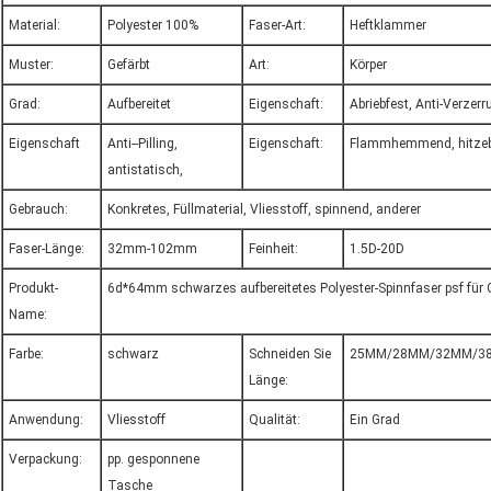
Material:
Polyester 100%
Faser-Art:
Heftklammer
Muster:
Gefärbt
Art:
Körper
Grad:
Aufbereitet
Eigenschaft:
Abriebfest, Anti-Verzerr
Eigenschaft
Anti--Pilling,
Eigenschaft:
Flammhemmend, hitzeb
antistatisch,
Gebrauch:
Konkretes, Füllmaterial, Vliesstoff, spinnend, anderer
Faser-Länge:
32mm-102mm
Feinheit:
1.5D-20D
Produkt-
6d*64mm schwarzes aufbereitetes Polyester-Spinnfaser psf für G
Name:
Farbe:
schwarz
Schneiden Sie
25MM/28MM/32MM/3
Länge:
Anwendung:
Vliesstoff
Qualität:
Ein Grad
Verpackung:
pp. gesponnene
Tasche