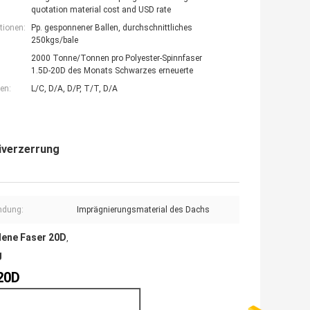
quotation material cost and USD rate
tionen:
Pp. gesponnener Ballen, durchschnittliches
250kgs/bale
2000 Tonne/Tonnen pro Polyester-Spinnfaser
1.5D-20D des Monats Schwarzes erneuerte
en:
L/C, D/A, D/P, T/T, D/A
iverzerrung
ndung:
Imprägnierungsmaterial des Dachs
dene Faser 20D
,
g
20D