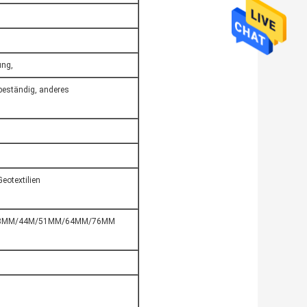
ung,
eständig, anderes
eotextilien
8MM/44M/51MM/64MM/76MM