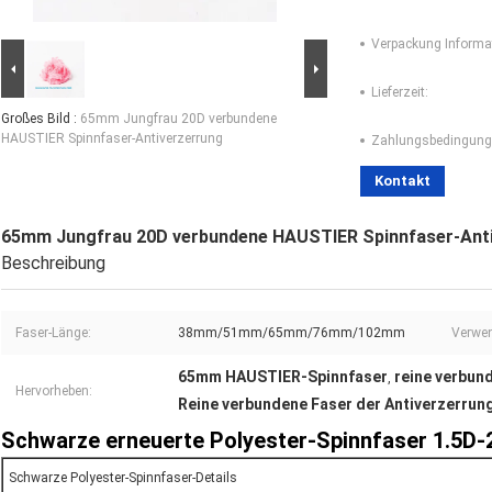
Verpackung Informa
Lieferzeit:
Großes Bild :
65mm Jungfrau 20D verbundene
HAUSTIER Spinnfaser-Antiverzerrung
Zahlungsbedingung
Kontakt
65mm Jungfrau 20D verbundene HAUSTIER Spinnfaser-Ant
Beschreibung
Faser-Länge:
38mm/51mm/65mm/76mm/102mm
Verwe
65mm HAUSTIER-Spinnfaser
reine verbun
,
Hervorheben:
Reine verbundene Faser der Antiverzerrun
Schwarze erneuerte Polyester-Spinnfaser 1.5D-
Schwarze Polyester-Spinnfaser-Details