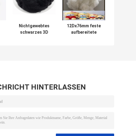
Nichtgewebtes
12Dx76mm feste
schwarzes 3D
aufbereitete
erneuerte gute
Polyester-
Verlängerung
Spinnfaser-gute
Rate Low Defects
Beweglichkeit mit
F
des Polyester-
Silikon
51mm
CHRICHT HINTERLASSEN