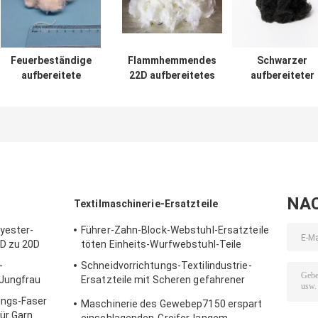
Feuerbeständige
Flammhemmendes
Schwarzer
aufbereitete
22D aufbereitetes
aufbereiteter
Polyester-
PolyesterAbkürzung
Geotextilien-
Spinnfaser-gute
Faser-Elfenbein-
Gebrauch der
Verlängerungs-
weiße Farbe
Polyester-
Rate
Spinnfaser-PS
NA
Textilmaschinerie-Ersatzteile
yester-
Führer-Zahn-Block-Webstuhl-Ersatzteile
5D zu 20D
töten Einheits-Wurfwebstuhl-Teile
-
Schneidvorrichtungs-Textilindustrie-
 Jungfrau
Ersatzteile mit Scheren gefahrener
Webkante
ungs-Faser
Maschinerie des Gewebep7150 erspart
ür Garn
einschlagenden-Greifer-langem