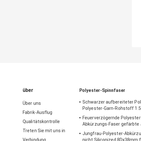
über
Polyester-Spinnfaser
Schwarzer aufbereiteter Pol
Über uns
Polyester-Garn-Rohstoff 1.
Fabrik-Ausflug
Feuerverzögernde Polyester
Qualitätskontrolle
Abkürzungs-Faser gefärbte
Treten Sie mit uns in
Jungfrau-Polyester-Abkürz
Verbindung
nicht Siliconized 8Dx38mm f