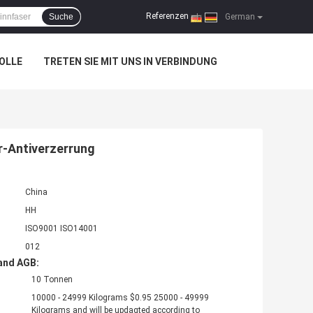
Referenzen
Suche
|
German
OLLE
TRETEN SIE MIT UNS IN VERBINDUNG
-Antiverzerrung
China
HH
ISO9001 ISO14001
012
and AGB:
10 Tonnen
10000 - 24999 Kilograms $0.95 25000 - 49999
Kilograms and will be updagted according to