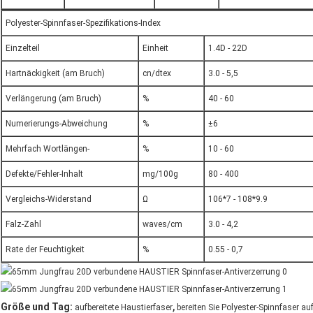
Polyester-Spinnfaser-Spezifikations-Index
Einzelteil
Einheit
1.4D - 22D
Hartnäckigkeit (am Bruch)
cn/dtex
3.0 - 5,5
Verlängerung (am Bruch)
%
40 - 60
Numerierungs-Abweichung
%
±6
Mehrfach Wortlängen-
%
10 - 60
Defekte/Fehler-Inhalt
mg/100g
80 - 400
Vergleichs-Widerstand
Ω
106*7 - 108*9.9
Falz-Zahl
waves/cm
3.0 - 4,2
Rate der Feuchtigkeit
%
0.55 - 0,7
,
Größe und Tag:
aufbereitete Haustierfaser
bereiten Sie Polyester-Spinnfaser au