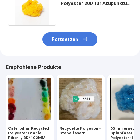
Polyester 20D für Akupunktur-
nicht gesponnenes Putztuch
Fortsetzen
Empfohlene Produkte
Caterpillar Recycled
Recycelte Polyester-
65mm erneuer
Polyester Staple
Stapelfasern
Spinnfaser de
Fiber ，8D*102MM –
Polyester-1.5d