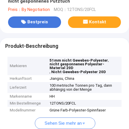
nicht gesponnenes Putztuch
Preis：By Negotiation
MOQ：12TONS/20FCL
Bestpreis
Kontakt
Produkt-Beschreibung
,
51mm nicht Gewebes-Polyester
nicht gesponnenes Polyester-
Markieren
Material 20D
,
Nicht Gewebes-Polyester 20D
Herkunftsort
Jiangsu, China
100 metrische Tonnen pro Tag, dann
Lieferzeit
abhängig von der Menge
Markenname
HH
Min Bestellmenge
12TONS/20FCL
Modellnummer
Grüne Farb-Polyester-Spinnfaser
Sehen Sie mehr an