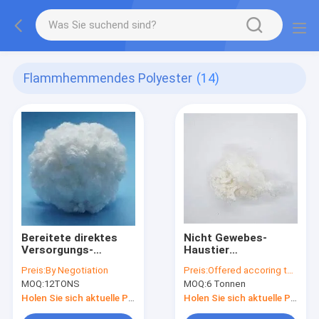
Flammhemmendes Polyester
(14)
Bereitete direktes
Nicht Gewebes-
Versorgungs-
Haustier
Polyester 100% der
aufbereitete
Preis:
By Negotiation
Preis:
Offered accoring to the Qty ,Exchange Rate,Material Cost
Fabrik Spinnfaser-
Polyester-Spinnfaser
MOQ:
12TONS
MOQ:
6 Tonnen
Schleppseil auf
für Geotexile
Holen Sie sich aktuelle Preis
Holen Sie sich aktuelle Preis