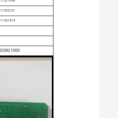
911321058
911302101
911307074
820821000