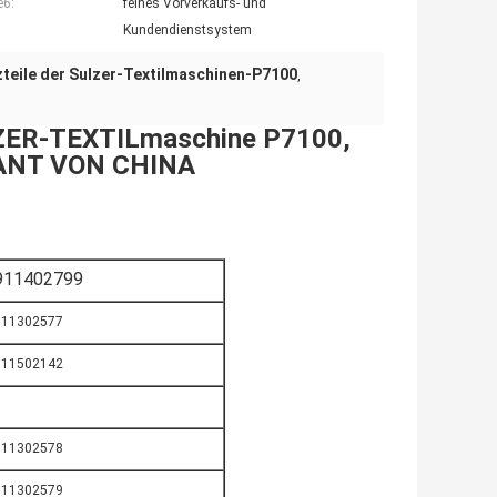
e6:
feines Vorverkaufs- und
Kundendienstsystem
zteile der Sulzer-Textilmaschinen-P7100
,
ER-TEXTILmaschine P7100,
RANT VON CHINA
911402799
911302577
911502142
911302578
911302579