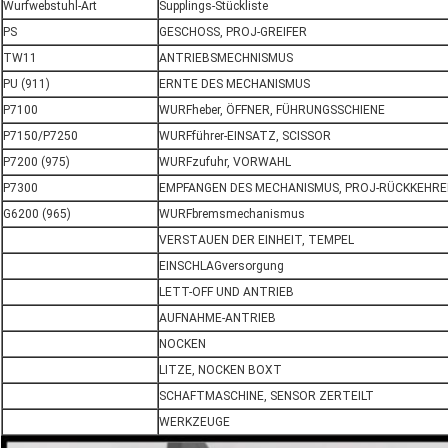
Wurfwebstuhl-Art
Supplings-Stückliste
PS
GESCHOSS, PROJ-GREIFER
TW11
ANTRIEBSMECHNISMUS
PU (911)
ERNTE DES MECHANISMUS
P7100
WURFheber, ÖFFNER, FÜHRUNGSSCHIENE
P7150/P7250
WURFführer-EINSATZ, SCISSOR
P7200 (975)
WURFzufuhr, VORWAHL
P7300
EMPFANGEN DES MECHANISMUS, PROJ-RÜCKKEHRE
G6200 (965)
WURFbremsmechanismus
VERSTAUEN DER EINHEIT, TEMPEL
EINSCHLAGversorgung
LETT-OFF UND ANTRIEB
AUFNAHME-ANTRIEB
NOCKEN
LITZE, NOCKEN BOXT
SCHAFTMASCHINE, SENSOR ZERTEILT
WERKZEUGE