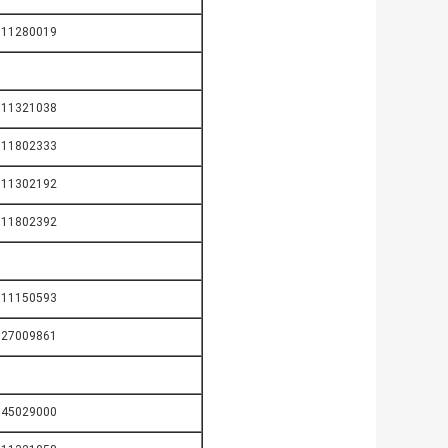
911280019
911321038
911802333
911302192
911802392
911150593
927009861
845029000