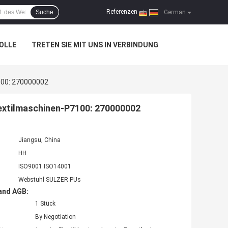
Referenzen
Suche
|
German
OLLE
TRETEN SIE MIT UNS IN VERBINDUNG
7100: 270000002
-Textilmaschinen-P7100: 270000002
Jiangsu, China
HH
ISO9001 ISO14001
Webstuhl SULZER PUs
and AGB:
1 Stück
By Negotiation