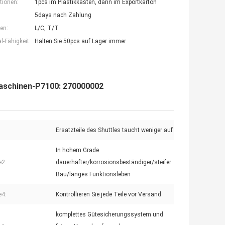
tionen:
1pcs im Plastikkasten, dann im Exportkarton
5days nach Zahlung
en:
L/C, T/T
-Fähigkeit:
Halten Sie 50pcs auf Lager immer
lmaschinen-P7100: 270000002
Ersatzteile des Shuttles taucht weniger auf
In hohem Grade
e2:
dauerhafter/korrosionsbeständiger/steifer
Bau/langes Funktionsleben
e4:
Kontrollieren Sie jede Teile vor Versand
komplettes Gütesicherungssystem und