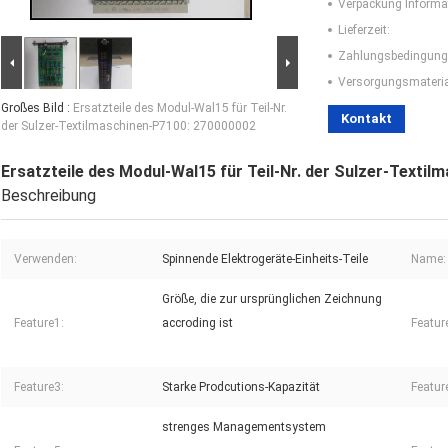
Verpackung Informa
Lieferzeit:
Zahlungsbedingung
Versorgungsmaterial
Großes Bild :
Ersatzteile des Modul-Wal15 für Teil-Nr.
Kontakt
der Sulzer-Textilmaschinen-P7100: 270000002
Ersatzteile des Modul-Wal15 für Teil-Nr. der Sulzer-Texti
Beschreibung
Verwenden:
Spinnende Elektrogeräte-Einheits-Teile
Name:
Größe, die zur ursprünglichen Zeichnung
Feature1:
accroding ist
Featur
Feature3:
Starke Prodcutions-Kapazität
Featur
strenges Managementsystem