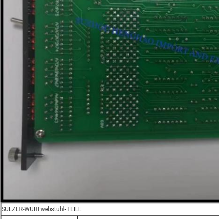
SULZER-WURFwebstuhl-TEILE