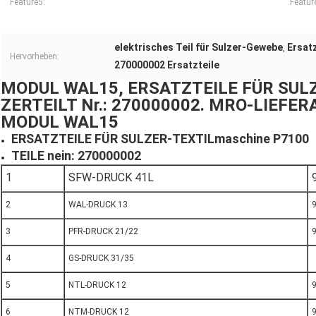
Feature5:
Featur
elektrisches Teil für Sulzer-Gewebe
Ersat
,
Hervorheben:
270000002 Ersatzteile
MODUL WAL15, ERSATZTEILE FÜR SULZ
ZERTEILT Nr.: 270000002. MRO-LIEFE
MODUL WAL15
ERSATZTEILE FÜR SULZER-TEXTILmaschine P7100
TEILE nein: 270000002
1
SFW-DRUCK 41L
2
WAL-DRUCK 13
3
PFR-DRUCK 21/22
4
GS-DRUCK 31/35
5
NTL-DRUCK 12
6
NTM-DRUCK 12