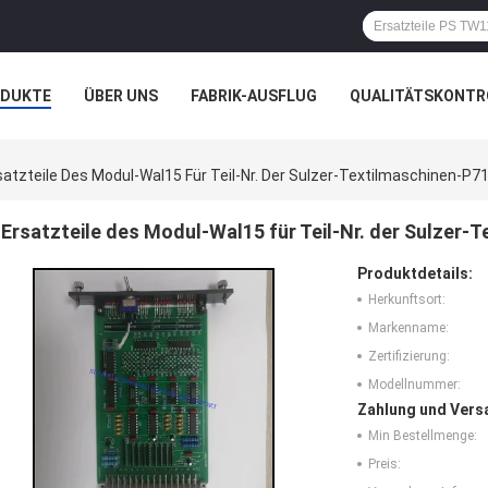
ODUKTE
ÜBER UNS
FABRIK-AUSFLUG
QUALITÄTSKONTR
N
FÄLLE
satzteile Des Modul-Wal15 Für Teil-Nr. Der Sulzer-Textilmaschinen-P
Ersatzteile des Modul-Wal15 für Teil-Nr. der Sulzer
Produktdetails:
Herkunftsort:
Markenname:
Zertifizierung:
Modellnummer:
Zahlung und Vers
Min Bestellmenge:
Preis: