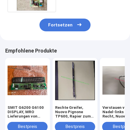
A
Fortsetzen
Empfohlene Produkte
SMIT G6200 G6100
Rechte Greifer,
Verstauen von
DISPLAY, MRO
Nuovo Pignone
Nadel-links un
Lieferungen von
TP600, Rapier zum
Recht, Nuovo
Webereien aus China
Weben Jacquard
Pignone Tp500
Loom
Rapier für spi
Bestpreis
Bestpreis
Bestprei
Maschinenteile, MRO
Jacquardwebs