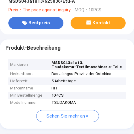
MSDS043a1a13/625836/Etu-A
Preis：The price against inquiry
MOQ：10PCS
Bestpreis
Kontakt
Produkt-Beschreibung
,
MSDS043a1a13
Markieren
Tsudakoma-Textilmaschinerie-Teile
Herkunftsort
Das Jiangsu-Provinz der Ostchina
Lieferzeit
5 Arbeitstage
Markenname
HH
Min Bestellmenge
10PCS
Modellnummer
TSUDAKOMA
Sehen Sie mehr an