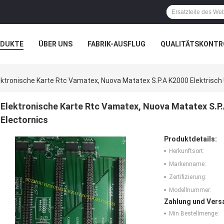
ODUKTE
ÜBER UNS
FABRIK-AUSFLUG
QUALITÄTSKONTR
N
FÄLLE
ektronische Karte Rtc Vamatex, Nuova Matatex S.P.A K2000 Elektrisch 
Elektronische Karte Rtc Vamatex, Nuova Matatex S.P.
Electornics
Produktdetails:
Herkunftsort:
Markenname:
Zertifizierung:
Modellnummer:
Zahlung und Vers
Min Bestellmenge: