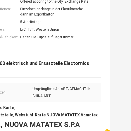
Offered accoring to the Qty ,Exchange Rate
tionen:
Einzelnes packiage in der Plastiktasche,
dann im Exportkarton
5 Arbeitstage
en:
L/C, T/T, Western Union
-Fähigkeit:
Halten Sie 10pcs auf Lager immer
0 elektrisch und Ersatzteile Electornics
Ursprüngliche Art ART; GEMACHT IN
ter:
CHINA-ART
e Karte
,
zteile
Webstuhl-Karte NUOVA MATATEX Vamatex
,
 NUOVA MATATEX S.P.A