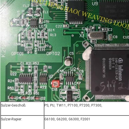
Sulzer-Geschoß:
PS, PU, TW11, P7100, P7200, P7300,
Sulzer-Rapier:
G6100, G6200, G6300, F2001