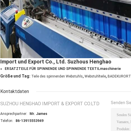
Import und Export Co., Ltd. Suzhous Henghao
ERSATZTEILE FÜR SPINNENDE UND SPINNENDE TEXTILmaschinerie
,
,
Größe und Tag:
Teile des spinnenden Webstuhls
Webstuhlteile
BADEKURORT K
Kontaktdaten
Senden Sie
SUZHOU HENGHAO IMPORT & EXPORT CO.LTD
Ansprechpartner:
Mr. James
Telefon:
86-13915553949