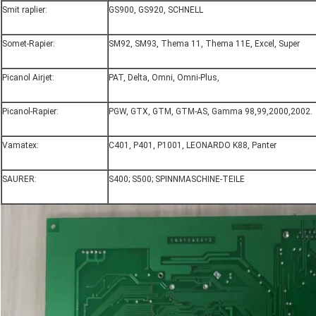
Smit raplier:
GS900, GS920, SCHNELL
Somet-Rapier:
SM92, SM93, Thema 11, Thema 11E, Excel, Super
Picanol Airjet:
PAT, Delta, Omni, Omni-Plus,
Picanol-Rapier:
PGW, GTX, GTM, GTM-AS, Gamma 98,99,2000,2002.
Vamatex:
C401, P401, P1001, LEONARDO K88, Panter
SAURER:
S400; S500; SPINNMASCHINE-TEILE