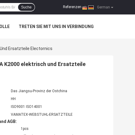
Referenzen
Suche
|
German
OLLE
TRETEN SIE MIT UNS IN VERBINDUNG
Und Ersatzteile Electornics
A K2000 elektrisch und Ersatzteile
Das Jiangsu-Provinz der Ostchina
HH
ISO9001 ISO14001
VAMATEX-WEBSTUHL-ERSATZTEILE
and AGB:
1pcs