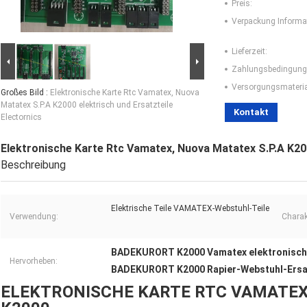
Preis:
Verpackung Informa
Lieferzeit:
Zahlungsbedingung
Versorgungsmaterial
Großes Bild :
Elektronische Karte Rtc Vamatex, Nuova
Matatex S.P.A K2000 elektrisch und Ersatzteile
Kontakt
Electornics
Elektronische Karte Rtc Vamatex, Nuova Matatex S.P.A K200
Beschreibung
Elektrische Teile VAMATEX-Webstuhl-Teile
Verwendung:
Charak
BADEKURORT K2000 Vamatex elektronisch
Hervorheben:
BADEKURORT K2000 Rapier-Webstuhl-Ersat
ELEKTRONISCHE KARTE RTC VAMATEX,